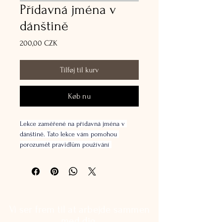
Přídavná jména v
dánštině
Pris
200,00 CZK
Tilføj til kurv
Køb nu
Lekce zaměřené na přídavná jména v 
dánštině. Tato lekce vám pomohou 
porozumět pravidlům používání 
přídavných jmen v dánštině, koncovkám 
a nepravidelnostem. Provedeme vás 
seznamem nejčastěji používaných 
přídavných jmen v dánštině a ukážeme 
vám, jak je správně používat v různých 
kontextech. S našimi interaktivními 
Vi ser frem til at arbejde sammen
lekcemi a cvičeními se naučíte správně 
med dig.