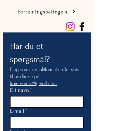
používat přídavná jména v dánštině a 
zlepšíte svou jazykovou dovednost.
Forretningsbetingelser
Har du et 
spørgsmål?
Brug vores kontaktformular eller skriv 
til os direkte på: 
fram.nordic@gmail.com
Dit navn
*
E-mail
*