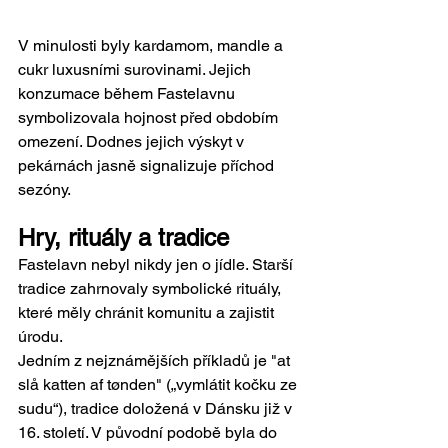
V minulosti byly kardamom, mandle a 
cukr luxusními surovinami. Jejich 
konzumace během Fastelavnu 
symbolizovala hojnost před obdobím 
omezení. Dodnes jejich výskyt v 
pekárnách jasně signalizuje příchod 
sezóny.
Hry, rituály a tradice 
Fastelavn nebyl nikdy jen o jídle. Starší 
tradice zahrnovaly symbolické rituály, 
které měly chránit komunitu a zajistit 
úrodu.
Jedním z nejznámějších příkladů je "at 
slå katten af tønden" („vymlátit kočku ze 
sudu“), tradice doložená v Dánsku již v 
16. století. V původní podobě byla do 