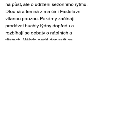
na půst, ale o udržení sezónního rytmu.
Dlouhá a temná zima činí Fastelavn 
vítanou pauzou. Pekárny začínají 
prodávat buchty týdny dopředu a 
rozbíhají se debaty o náplních a 
těstech. Někdo nedá dopustit na 
mandlovou pastu, jiní dávají přednost 
moderním variantám s čokoládou nebo 
ovocem.
Zobrazit vše
Nejnovější příspěvky