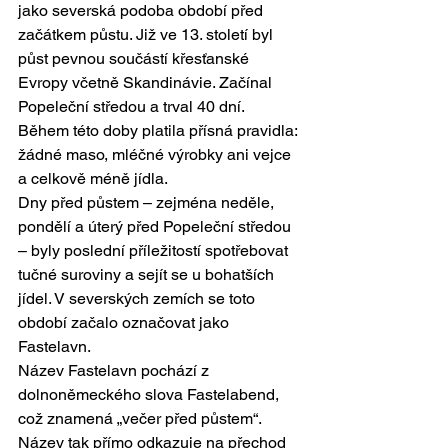
jako severská podoba období před 
začátkem půstu. Již ve 13. století byl 
půst pevnou součástí křesťanské 
Evropy včetně Skandinávie. Začínal 
Popeleční středou a trval 40 dní. 
Během této doby platila přísná pravidla: 
žádné maso, mléčné výrobky ani vejce 
a celkově méně jídla.
Dny před půstem – zejména neděle, 
pondělí a úterý před Popeleční středou 
– byly poslední příležitostí spotřebovat 
tučné suroviny a sejít se u bohatších 
jídel. V severských zemích se toto 
období začalo označovat jako 
Fastelavn.
Název Fastelavn pochází z 
dolnoněmeckého slova Fastelabend, 
což znamená „večer před půstem“. 
Název tak přímo odkazuje na přechod 