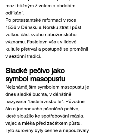
mezi běžným životem a obdobím 
odříkání.
Po protestantské reformaci v roce 
1536 v Dánsku a Norsku ztratil půst 
velkou část svého náboženského 
významu. Fastelavn však v lidové 
kultuře přetrval a postupně se proměnil 
v sezónní tradici.
Sladké pečivo jako 
symbol masopustu
Nejznámějším symbolem masopustu je 
dnes sladká buchta, v dánštině 
nazývaná "fastelavnsbolle". Původně 
šlo o jednoduché pšeničné pečivo, 
které sloužilo ke spotřebování másla, 
vajec a mléka před začátkem půstu. 
Tyto suroviny byly cenné a nepoužívaly 