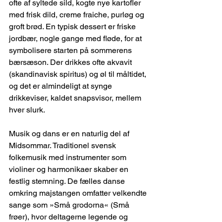
ofte af syltede sild, kogte nye kartofler 
med frisk dild, creme fraiche, purløg og 
groft brød. En typisk dessert er friske 
jordbær, nogle gange med fløde, for at 
symbolisere starten på sommerens 
bærsæson. Der drikkes ofte akvavit 
(skandinavisk spiritus) og øl til måltidet, 
og det er almindeligt at synge 
drikkeviser, kaldet snapsvisor, mellem 
hver slurk.
Musik og dans er en naturlig del af 
Midsommar. Traditionel svensk 
folkemusik med instrumenter som 
violiner og harmonikaer skaber en 
festlig stemning. De fælles danse 
omkring majstangen omfatter velkendte 
sange som »Små grodorna« (Små 
frøer), hvor deltagerne legende og 