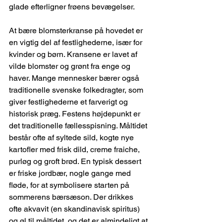
glade efterligner frøens bevægelser.
At bære blomsterkranse på hovedet er 
en vigtig del af festlighederne, især for 
kvinder og børn. Kransene er lavet af 
vilde blomster og grønt fra enge og 
haver. Mange mennesker bærer også 
traditionelle svenske folkedragter, som 
giver festlighederne et farverigt og 
historisk præg. Festens højdepunkt er 
det traditionelle fællesspisning. Måltidet 
består ofte af syltede sild, kogte nye 
kartofler med frisk dild, creme fraiche, 
purløg og groft brød. En typisk dessert 
er friske jordbær, nogle gange med 
fløde, for at symbolisere starten på 
sommerens bærsæson. Der drikkes 
ofte akvavit (en skandinavisk spiritus) 
og øl til måltidet, og det er almindeligt at 