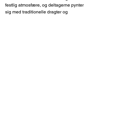
festlig atmosfære, og deltagerne pynter 
sig med traditionelle dragter og 
blomsterkranse. Dansene symboliserer 
ofte temaer som frugtbarhed og 
fællesskab, og maden spiller også en 
vigtig rolle i Jonsok-festlighederne. 
Familier samles for at nyde et festmåltid 
med lokale delikatesser som friskfanget 
fisk, vilde bær og hjemmebagt brød.
Finland - Saunaer og 
hvide nætter
I Finland er Midsommar, kendt som 
Juhannus, en af de mest ventede 
helligdage, som fejres i weekenden op 
til den 24. juni.