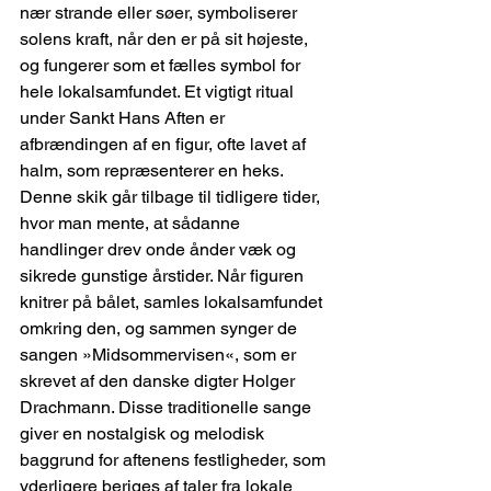
nær strande eller søer, symboliserer 
solens kraft, når den er på sit højeste, 
og fungerer som et fælles symbol for 
hele lokalsamfundet. Et vigtigt ritual 
under Sankt Hans Aften er 
afbrændingen af en figur, ofte lavet af 
halm, som repræsenterer en heks. 
Denne skik går tilbage til tidligere tider, 
hvor man mente, at sådanne 
handlinger drev onde ånder væk og 
sikrede gunstige årstider. Når figuren 
knitrer på bålet, samles lokalsamfundet 
omkring den, og sammen synger de 
sangen »Midsommervisen«, som er 
skrevet af den danske digter Holger 
Drachmann. Disse traditionelle sange 
giver en nostalgisk og melodisk 
baggrund for aftenens festligheder, som 
yderligere beriges af taler fra lokale 